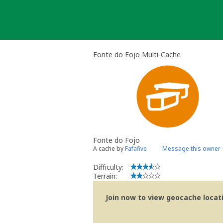
Skip
to
content
Fonte do Fojo Multi-Cache
Fonte do Fojo
A cache by
Fafafive
Message this owner
Difficulty:
Terrain:
Join now to view geocache locatio