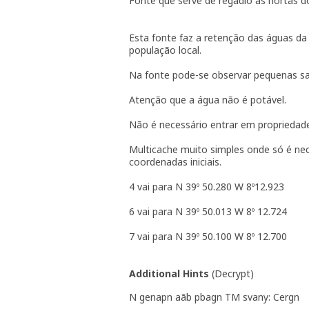
Fonte que serve de regadio às hortas do
Esta fonte faz a retenção das águas da
população local.
Na fonte pode-se observar pequenas s
Atenção que a água não é potável.
Não é necessário entrar em propriedade
Multicache muito simples onde só é nec
coordenadas iniciais.
4 vai para N 39º 50.280 W 8º12.923
6 vai para N 39º 50.013 W 8º 12.724
7 vai para N 39º 50.100 W 8º 12.700
Additional Hints
(
Decrypt
)
N genapn aãb pbagn TM svany: Cergn