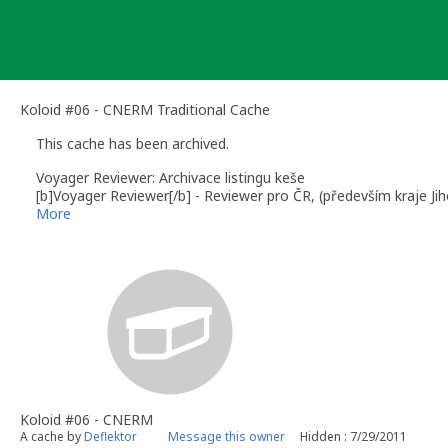
Skip
to
content
Koloid #06 - CNERM Traditional Cache
This cache has been archived.
Voyager Reviewer: Archivace listingu keše
[b]Voyager Reviewer[/b] - Reviewer pro ČR, (především kraje Ji
More
Koloid #06 - CNERM
A cache by
Deflektor
Message this owner
Hidden : 7/29/2011