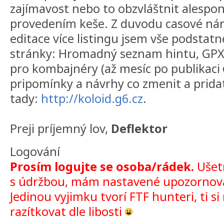
zajímavost nebo to obzvláštnit alespo
provedením keše. Z duvodu casové nár
editace více listingu jsem vše podstatn
stránky: Hromadný seznam hintu, GPX 
pro kombajnéry (až mesíc po publikaci
pripomínky a návrhy co zmenit a pridat
tady:
http://koloid.g6.cz
.
Preji príjemný lov,
Deflektor
Logování
Prosím logujte se osoba/rádek.
Ušetr
s údržbou, mám nastavené upozornova
Jedinou vyjimku tvorí FTF hunteri, ti s
razítkovat dle libosti