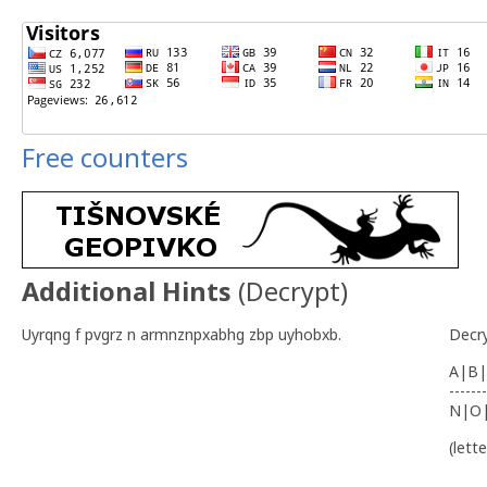
Free counters
Additional Hints
(
Decrypt
)
Uyrqng f pvgrz n armnznpxabhg zbp uyhobxb.
Decr
A|B|
-------
N|O
(lett