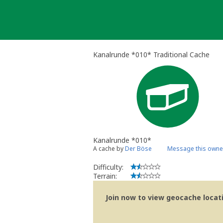
Skip
to
content
Kanalrunde *010* Traditional Cache
Kanalrunde *010*
A cache by
Der Böse
Message this owne
Difficulty:
Terrain:
Join now to view geocache locatio