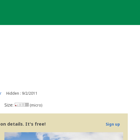
r
Hidden : 9/2/2011
Size:
(micro)
n details. It's free!
Sign up