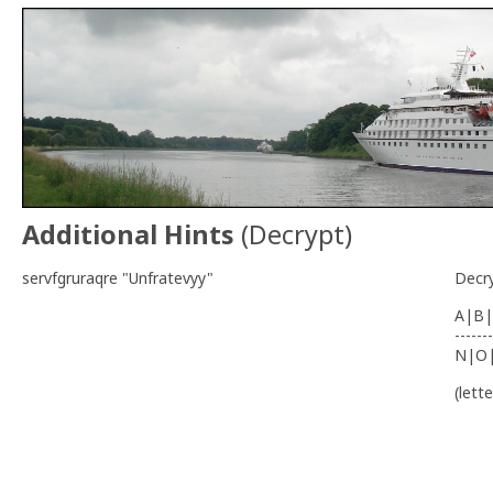
Additional Hints
(
Decrypt
)
servfgruraqre "Unfratevyy"
Decr
A|B|
-------
N|O
(lett