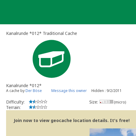
Skip
to
content
Kanalrunde *012* Traditional Cache
Kanalrunde *012*
A cache by
Der Böse
Message this owner
Hidden : 9/2/2011
Difficulty:
Size:
(micro)
Terrain:
Join now to view geocache location details. It's free!