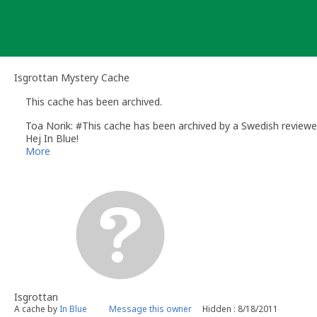
Skip
to
content
Isgrottan Mystery Cache
This cache has been archived.
Toa Norik: #This cache has been archived by a Swedish review
Hej In Blue!
För ett tag informerade vi dig om att allt inte verkade stå rätt 
More
eventuella problem. Då det inte syns några tecken på att du gj
Jag ber dig plocka in ev. rester av din cache så att de inte ligger
Hälsningar
Toa Norik, reviewer
Besök gärna
Sveriges avdelning i Geocachings officiella wiki
, dä
Isgrottan
A cache by
In Blue
Message this owner
Hidden : 8/18/2011