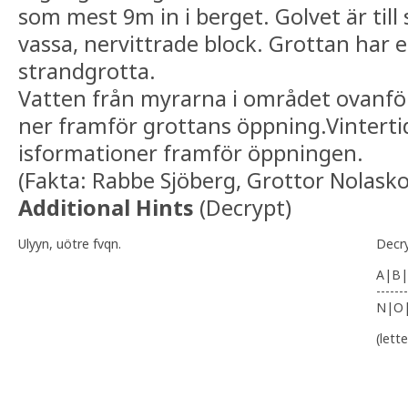
som mest 9m in i berget. Golvet är till 
vassa, nervittrade block. Grottan har 
strandgrotta.
Vatten från myrarna i området ovanför
ner framför grottans öppning.Vintertid
isformationer framför öppningen.
(Fakta: Rabbe Sjöberg, Grottor Nolask
Additional Hints
(
Decrypt
)
Ulyyn, uötre fvqn.
Decr
A|B|
-------
N|O
(lett