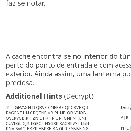
faz-se notar.
A cache encontra-se no interior do tú
perto do ponto de entrada e com aces
exterior. Ainda assim, uma lanterna p
preciosa.
Additional Hints
(
Decrypt
)
[PT] GEVAGN R QBVF CNFFBF QRCBVF QR
Decr
RAGENE UN CRQENF AB PUNB QB YNQB
A|B|
QVERVGB R HZN DHR FR QRFGNPN. [EN]
-------
GUVEGL GJB FGRCF NSGRE RAGREVAT LBH
N|O
PNA SVAQ FBZR EBPXF BA GUR SYBBE NG