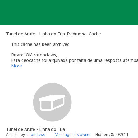
Skip
to
content
Túnel de Arufe - Linha do Tua Traditional Cache
This cache has been archived.
Bitaro: Olá ratonclaws,
Esta geocache foi arquivada por falta de uma resposta atemp
Verifique a secção das
Linhas de Orientação
que regulam a ma
More
Obrigado pela colaboração
Bitaro aka Vitor Sérgio
Geocaching.com Volunteer Geocache Reviewer
Revisor Voluntário em Geocaching.com
Túnel de Arufe - Linha do Tua
A cache by
ratonclaws
Message this owner
Hidden : 8/20/2011