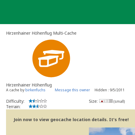
Skip
to
content
Hirzenhainer Höhenflug Multi-Cache
Hirzenhainer Höhenflug
A cache by
birkenfuchs
Message this owner
Hidden : 9/5/2011
Difficulty:
Size:
(small)
Terrain:
Join now to view geocache location details. It's free!