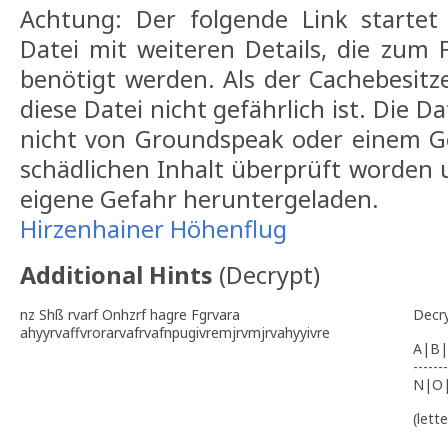
Achtung: Der folgende Link starte
Datei mit weiteren Details, die zum
benötigt werden. Als der Cachebesitze
diese Datei nicht gefährlich ist. Die Da
nicht von Groundspeak oder einem G
schädlichen Inhalt überprüft worden u
eigene Gefahr heruntergeladen.
Hirzenhainer Höhenflug
Additional Hints
(
Decrypt
)
nz Shß rvarf Onhzrf hagre Fgrvara
Decr
ahyyrvaffvrorarvafrvafnpugivremjrvmjrvahyyivre
A|B|
-------
N|O
(lett