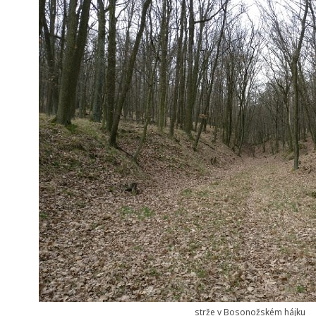
strže v Bosonožském hájku