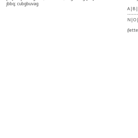
jbbq; cubgbuvag
A|B|
-------
N|O
(lett