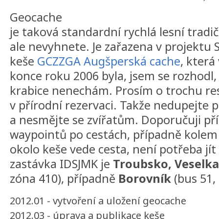
Geocache
je taková standardní rychlá lesní tradi
ale nevyhnete. Je zařazena v projektu 
keše
GCZZGA Augšperská cache
, která
konce roku 2006 byla, jsem se rozhodl,
krabice nenechám. Prosím o trochu resp
v přírodní rezervaci. Takže nedupejte 
a nesmějte se zvířatům. Doporučuji př
waypointů po cestách, případně kolem
okolo keše vede cesta, není potřeba jít 
zastávka IDSJMK je
Troubsko, Veselka
zóna 410), případně
Borovník
(bus 51,
2012.01 - vytvoření a uložení geocache
2012.03 - úprava a publikace keše