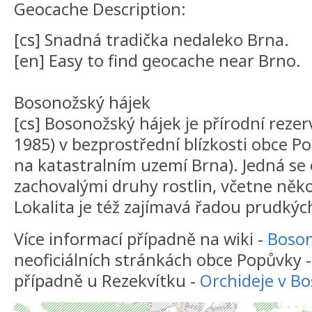
Geocache Description:
[cs] Snadná tradička nedaleko Brna.
[en] Easy to find geocache near Brno.
Bosonožský hájek
[cs] Bosonožský hájek je přírodní rezer
1985) v bezprostřední blízkosti obce P
na katastralním uzemí Brna). Jedná se o
zachovalými druhy rostlin, včetne něko
Lokalita je též zajímavá řadou prudkých
Více informací případně na wiki -
Boson
neoficiálních stránkách obce Popůvky 
případně u Rezekvítku -
Orchideje v B