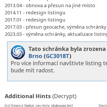
2013.04 - obnova a přesun na jiné místo
2014.11 - redesign listingu
2017.01 - redesign listingu
2017.03 - přesun geocache, výměna schránky
2023.03 - výměna schránky, aktualizace listi
Tato schránka byla zrozena
Brno
(
GC3018T
)
Pro více informací navštivte listing 
bude mít radost.
verze listingu: 1dbd0dc 10f7fe71f9c006e0a21a61d
Additional Hints
(
Decrypt
)
[cs] fcnyrx ir fgebzr, cev mrzv; sbgbuvag [en]
Decr