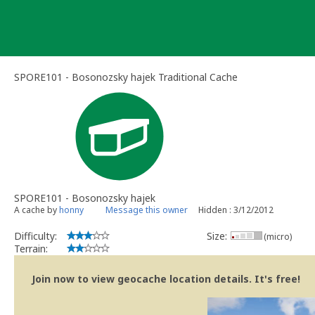
Skip
to
content
SPORE101 - Bosonozsky hajek Traditional Cache
SPORE101 - Bosonozsky hajek
A cache by
honny
Message this owner
Hidden : 3/12/2012
Difficulty:
Size:
(micro)
Terrain:
Join now to view geocache location details. It's free!