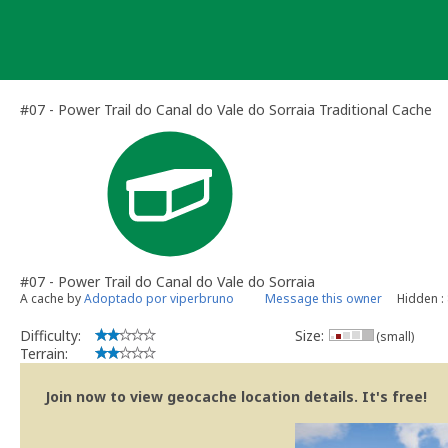
Skip
to
content
#07 - Power Trail do Canal do Vale do Sorraia Traditional Cache
#07 - Power Trail do Canal do Vale do Sorraia
A cache by
Adoptado por viperbruno
Message this owner
Hidden :
Difficulty:
Size:
(small)
Terrain:
Join now to view geocache location details. It's free!