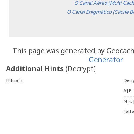
O Canal Aéreo (Multi Cach
O Canal Enigmático (Cache B
This page was generated by Geocac
Generator
Additional Hints
(
Decrypt
)
Fhfcrafn
Decr
A|B|
-------
N|O
(lett