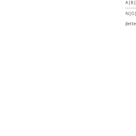
A|B|
-------
N|O
(lett