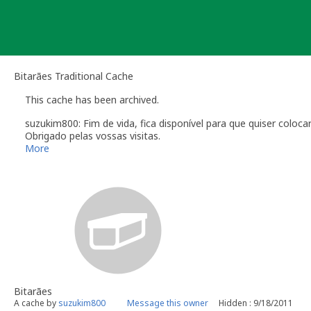
Skip
to
content
Bitarães Traditional Cache
This cache has been archived.
suzukim800: Fim de vida, fica disponível para que quiser coloc
Obrigado pelas vossas visitas.
More
Bitarães
A cache by
suzukim800
Message this owner
Hidden : 9/18/2011