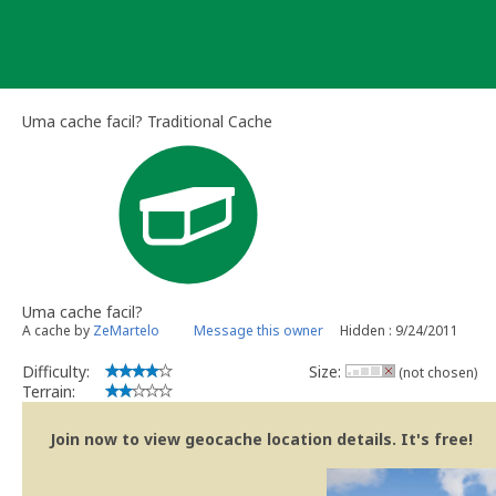
Skip
to
content
Uma cache facil? Traditional Cache
Uma cache facil?
A cache by
ZeMartelo
Message this owner
Hidden : 9/24/2011
Difficulty:
Size:
(not chosen)
Terrain:
Join now to view geocache location details. It's free!