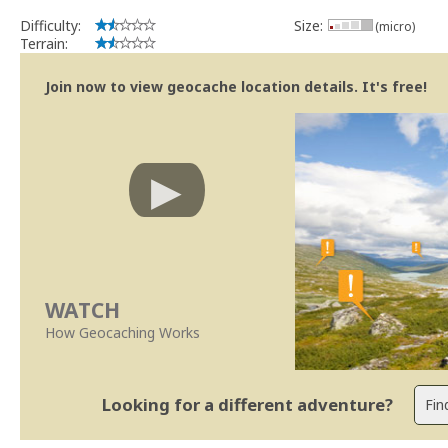
implicações que as guidelines actuais indicam.
Difficulty:
Size:
(micro)
Se no local existe algum container, por favor recolha-o a fim de 
Terrain:
Obrigado
[b] btreviewer [/b]
Join now to view geocache location details. It's free!
Geocaching.com Volunteer Cache Reviewer
[url=http://support.groundspeak.com/index.php?pg=kb.page&id=77]
WATCH
How Geocaching Works
Looking for a different adventure?