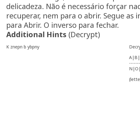
delicadeza. Não é necessário forçar na
recuperar, nem para o abrir. Segue as in
para Abrir. O inverso para fechar.
Additional Hints
(
Decrypt
)
K znepn b ybpny
Decr
A|B|
-------
N|O
(lett