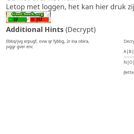
Letop met loggen, het kan hier druk zi
Additional Hints
(
Decrypt
)
Ebbq/jvg erpugf, ovw qr fybbg, 2r ina obira,
Decr
jvggr gver enc
A|B|
-------
N|O
(lett