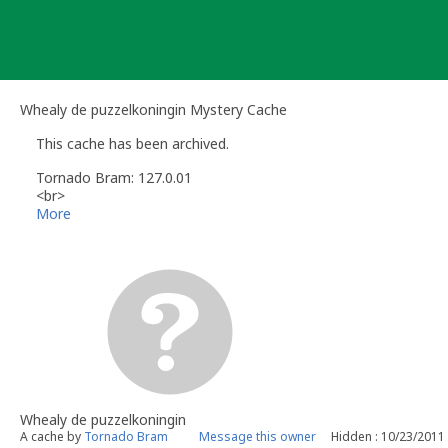
Skip
to
content
Whealy de puzzelkoningin Mystery Cache
This cache has been archived.
Tornado Bram: 127.0.01
<br>
<font color="red">Ook ik maak gebruik van peperdure satellie
More
Whealy de puzzelkoningin
A cache by
Tornado Bram
Message this owner
Hidden : 10/23/2011