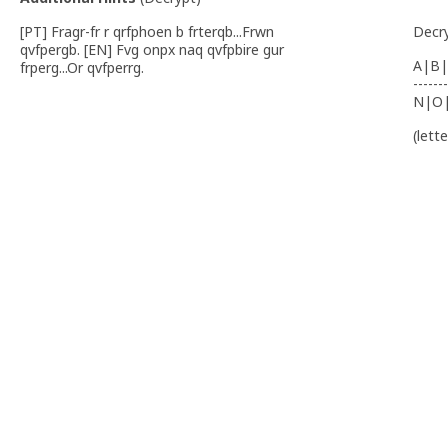
[PT] Fragr-fr r qrfphoen b frterqb...Frwn
Decr
qvfpergb. [EN] Fvg onpx naq qvfpbire gur
A|B|
frperg...Or qvfperrg.
-------
N|O
(lett