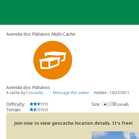
Skip
to
content
Avenida dos Plátanos Multi-Cache
Avenida dos Plátanos
A cache by
Cossacks
Message this owner
Hidden : 10/27/2011
Difficulty:
Size:
(small)
Terrain:
Join now to view geocache location details. It's free!