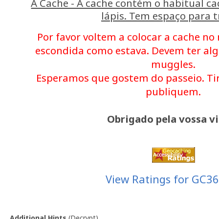
A Cache - A cache contém o habitual ca
lápis. Tem espaço para t
Por favor voltem a colocar a cache n
escondida como estava. Devem ter al
muggles.
Esperamos que gostem do passeio. Tir
publiquem.
Obrigado pela vossa vi
View Ratings for GC3
Additional Hints
(
Decrypt
)