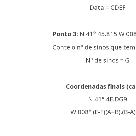
Data = CDEF
Ponto 3
: N 41° 45.815 W 00
Conte o nº de sinos que tem 
Nº de sinos = G
Coordenadas finais (ca
N 41° 4E.DG9
W 008° (E-F)(A+B).(B-