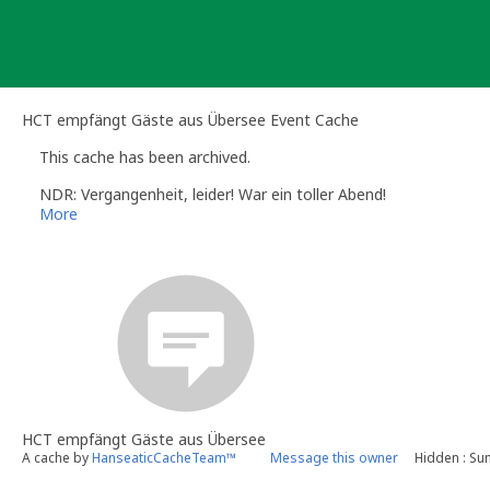
Skip
to
content
HCT empfängt Gäste aus Übersee Event Cache
This cache has been archived.
NDR: Vergangenheit, leider! War ein toller Abend!
More
HCT empfängt Gäste aus Übersee
A cache by
HanseaticCacheTeam™
Message this owner
Hidden : Su