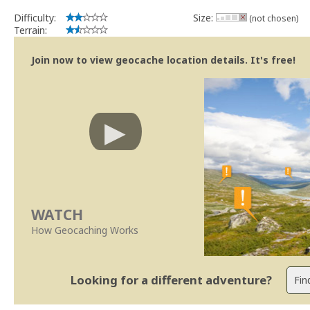
implicações que as guidelines actuais indicam.
Difficulty:
Size:
(not chosen)
Se no local existe algum container, por favor recolha-o a fim de 
Terrain:
Obrigado
[b] btreviewer [/b]
Join now to view geocache location details. It's free!
Geocaching.com Volunteer Cache Reviewer
[url=http://support.groundspeak.com/index.php?pg=kb.page&id=77]
WATCH
How Geocaching Works
Looking for a different adventure?