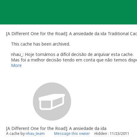
Skip
to
content
[A Different One for the Road]: A ansiedade da ida Traditional Ca
This cache has been archived.
nhau_: Hoje tomámos a difícil decisão de arquivar esta cache.
Mas foi a melhor decisão tendo em conta que não temos dispo
façam a nós aqui parar para fazer uma pausa [:)]
More
E iremos sempre lembrar-nos que aqui a ansiedade da ida atin
Obrigada a todos quantos visitaram estas caches e nos brind
[A Different One for the Road]: A ansiedade da ida
A cache by
nhau_team
Message this owner
Hidden : 11/23/2011