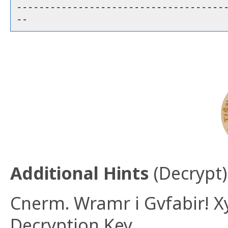
-------------------------------------
--
Additional Hints
(
Decrypt
)
Cnerm. Wramr i Gvfabir! X
Decryption Key