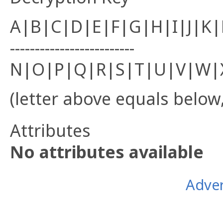
A|B|C|D|E|F|G|H|I|J|K
-------------------------
N|O|P|Q|R|S|T|U|V|W|
(letter above equals below,
Attributes
No attributes available
Adver