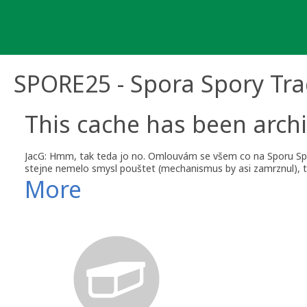
Skip
to
content
SPORE25 - Spora Spory Tra
This cache has been archi
JacG: Hmm, tak teda jo no. Omlouvám se všem co na Sporu Spory 
stejne nemelo smysl pouštet (mechanismus by asi zamrznul), ta
More