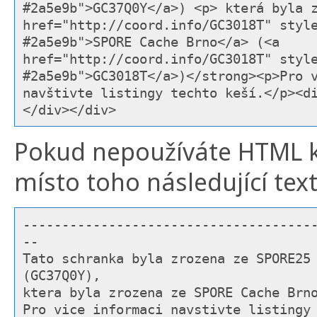
#2a5e9b">GC37Q0Y</a>) <p> která byla 
href="http://coord.info/GC3018T" styl
#2a5e9b">SPORE Cache Brno</a> (<a
href="http://coord.info/GC3018T" styl
#2a5e9b">GC3018T</a>)</strong><p>Pro 
navštivte listingy techto keší.</p><d
</div></div>
Pokud nepoužíváte HTML k p
místo toho následující text
-------------------------------------
--
Tato schranka byla zrozena ze SPORE25
(GC37Q0Y),
ktera byla zrozena ze SPORE Cache Brn
Pro vice informaci navstivte listingy