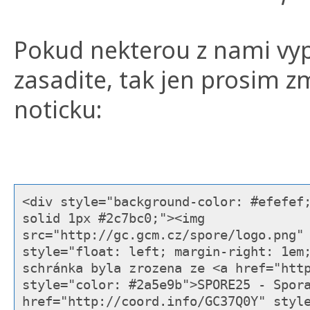
Pokud nekterou z nami vy
zasadite, tak jen prosim zm
noticku:
<div style="background-color: #efefef
solid 1px #2c7bc0;"><img
src="http://gc.gcm.cz/spore/logo.png"
style="float: left; margin-right: 1em
schránka byla zrozena ze <a href="htt
style="color: #2a5e9b">SPORE25 - Spor
href="http://coord.info/GC37Q0Y" styl