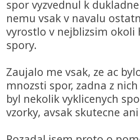
spor vyzvednul k dukladn
nemu vsak v navalu ostatni
vyrostlo v nejblizsim oko
spory.
Zaujalo me vsak, ze ac by
mnozsti spor, zadna z nic
byl nekolik vyklicenych spo
vzorky, avsak skutecne ani 
Pozadal jsem proto o pom