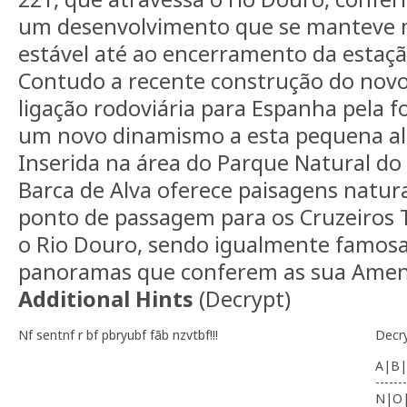
um desenvolvimento que se manteve 
estável até ao encerramento da estação
Contudo a recente construção do novo c
ligação rodoviária para Espanha pela 
um novo dinamismo a esta pequena al
Inserida na área do Parque Natural do
Barca de Alva oferece paisagens natura
ponto de passagem para os Cruzeiros 
o Rio Douro, sendo igualmente famosa
panoramas que conferem as sua Amend
Additional Hints
(
Decrypt
)
Nf sentnf r bf pbryubf fãb nzvtbf!!!
Decr
A|B|
-------
N|O