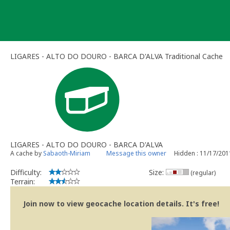
Skip
to
content
LIGARES - ALTO DO DOURO - BARCA D'ALVA Traditional Cache
LIGARES - ALTO DO DOURO - BARCA D'ALVA
A cache by
Sabaoth-Miriam
Message this owner
Hidden : 11/17/201
Difficulty:
Size:
(regular)
Terrain:
Join now to view geocache location details. It's free!