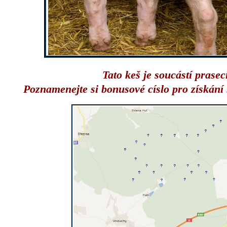
Tato keš je soucástí prasecí
Poznamenejte si bonusové císlo pro získání