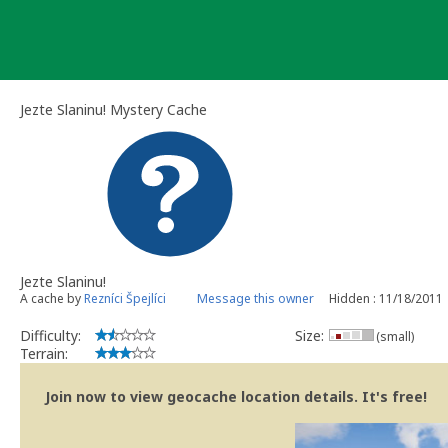
Skip
to
content
Jezte Slaninu! Mystery Cache
Jezte Slaninu!
A cache by
Rezníci Špejlíci
Message this owner
Hidden : 11/18/2011
Difficulty:
Size:
(small)
Terrain:
Join now to view geocache location details. It's free!