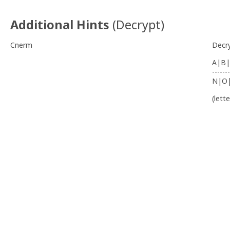
Additional Hints
(
Decrypt
)
Cnerm
Decr
A|B|
-------
N|O
(lett