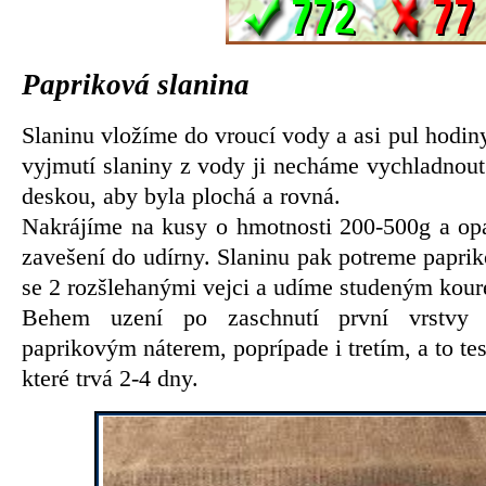
Papriková slanina
Slaninu vložíme do vroucí vody a asi pul hodin
vyjmutí slaniny z vody ji necháme vychladnou
deskou, aby byla plochá a rovná.
Nakrájíme na kusy o hmotnosti 200-500g a op
zavešení do udírny. Slaninu pak potreme papri
se 2 rozšlehanými vejci a udíme studeným kou
Behem uzení po zaschnutí první vrstvy 
paprikovým náterem, poprípade i tretím, a to t
které trvá 2-4 dny.