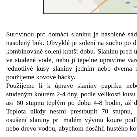
Surovinou pro domácí slaninu je nasolené sád
nasolený bok. Obvyklé je solení na sucho po d
kombinované solení kratší dobu. Slaninu pred
ve studené vode, nebo ji tepelne upravíme va
jednotlivé kusy slaniny jedním nebo dvema 
použijeme kovové hácky.
Použijeme li k úprave slaniny papriku ne
studeným kourem 2-4 dny, podle velikosti kusu
asi 60 stupnu teplým po dobu 4-8 hodin, až do
Teplota nikdy nesmí prestoupit 70 stupnu,
osušení slaniny pri malém vývinu koure podl
nebo drevo vodou, abychom dosáhli hustého ko