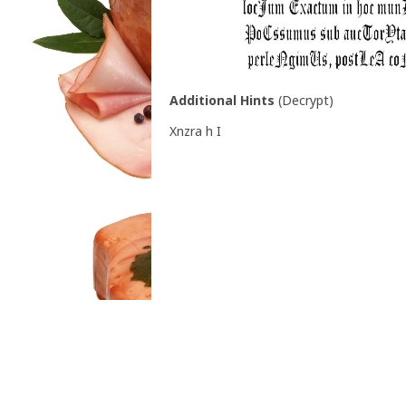
Additional Hints
(
Decrypt
)
Xnzra h I