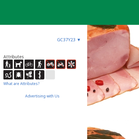
GC37Y23
▼
Attributes
What are Attributes?
Advertising with Us