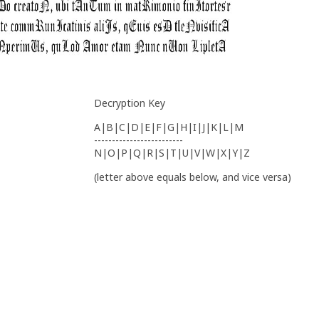
Decryption Key
A|B|C|D|E|F|G|H|I|J|K|L|M
-------------------------
N|O|P|Q|R|S|T|U|V|W|X|Y|Z
(letter above equals below, and vice versa)