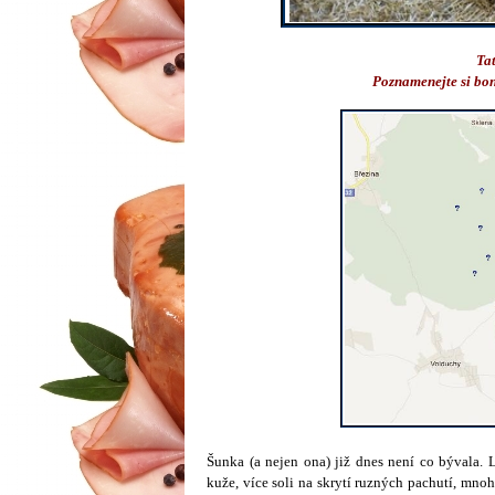
Tat
Poznamenejte si bon
Šunka (a nejen ona) již dnes není co bývala. 
kuže, více soli na skrytí ruzných pachutí, mnoh