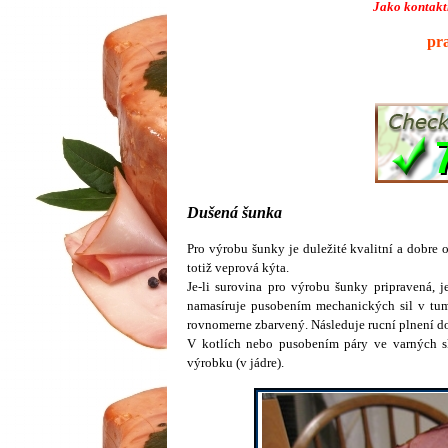
Jako kontaktn
pr
Dušená šunka
Pro výrobu šunky je duležité kvalitní a dobre
totiž veprová kýta.
Je-li surovina pro výrobu šunky pripravená, 
namasíruje pusobením mechanických sil v tumbl
rovnomerne zbarvený. Následuje rucní plnení do
V kotlích nebo pusobením páry ve varných sk
výrobku (v jádre).