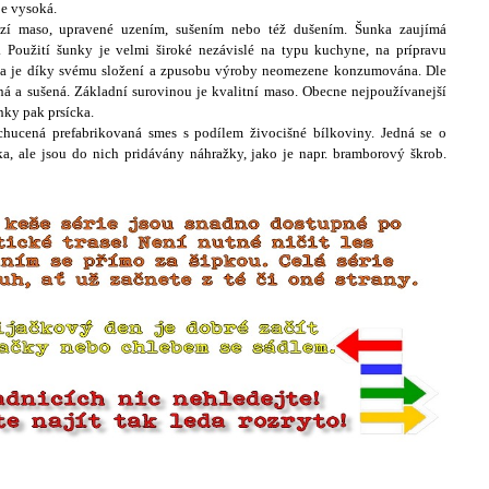
je vysoká.
zí maso, upravené uzením, sušením nebo též dušením. Šunka zaujímá
Použití šunky je velmi široké nezávislé na typu kuchyne, na prípravu
nka je díky svému složení a zpusobu výroby neomezene konzumována. Dle
ná a sušená. Základní surovinou je kvalitní maso. Obecne nejpoužívanejší
nky pak prsícka.
hucená prefabrikovaná smes s podílem živocišné bílkoviny. Jedná se o
a, ale jsou do nich pridávány náhražky, jako je napr. bramborový škrob.