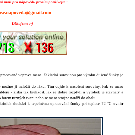
í mail pro nápovědu prosím používejte :
ase.napoveda@gmail.com
Děkujeme :-)
 opracované veprové maso. Základní surovinou pro výrobu dušené šunky je
je možné ji naložit do láku. Tím dojde k nasolení suroviny. Pak se maso
eru - získá tak krehkost, lák se dobre rozptýlí a výrobek je štavnatý a
 forem ruzných tvaru nebo se maso strojne naráží do obalu.
ríních dochází k tepelnému opracování šunky pri teplote 72 °C uvnitr