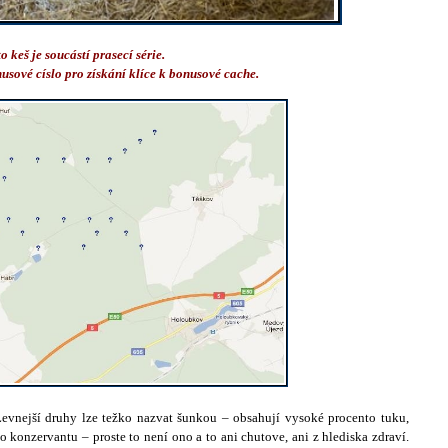
o keš je soucástí prasecí série.
usové císlo pro získání klíce k bonusové cache.
Levnejší druhy lze težko nazvat šunkou – obsahují vysoké procento tuku,
o konzervantu – proste to není ono a to ani chutove, ani z hlediska zdraví.