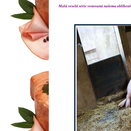
Malá veselá série venovaná našemu oblíbenému