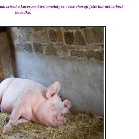
 zvíreti a kacerum, kterí mnohdy se v lese chovají ješte hur než to boží
hovádko.