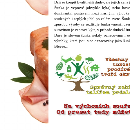
Dají se koupit kvalitnejší druhy, ale jejich cena 
Šunka je veprové (obvykle kýta) nebo hove
dominantní postavení mezi masnými výrobky. 
studených i teplých jídel po celém svete. Šu
zpusobu výroby se rozlišuje šunka varená, uze
surovinou je veprová kýta, v prípade drubeží šu
Dnes je slovem šunka nekdy oznacována i oc
výrobky, které jsou sice oznacovány jako šunk
Bleeee...