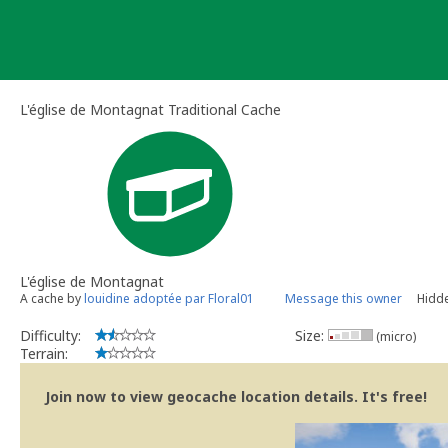
Skip
to
content
L'église de Montagnat Traditional Cache
L'église de Montagnat
A cache by
louidine adoptée par Floral01
Message this owner
Hidde
Difficulty:
Size:
(micro)
Terrain:
Join now to view geocache location details. It's free!