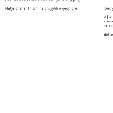
Natyr qr zhe, 14 cnf, ha pnvyybh à qécynpre..
Decr
A|B|
-------
N|O
(lett