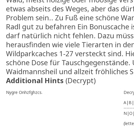
etwas abseits des Weges, aber das dür
Problem sein.. Zu Fuß eine schöne Wa
Radl gut zu befahren Ein Bonuscache i
darf natürlich nicht fehlen. Dazu müss
herausfinden wie viele Tierarten in den
Wildparkcaches 1-27 versteckt sind. Hi
schöne Dose für Tauschgegenstände.
Waidmannsheil und allzeit fröhliches 
Additional Hints
(
Decrypt
)
Nygre Onhzfghzcs.
Decr
A|B|
-------
N|O
(lett