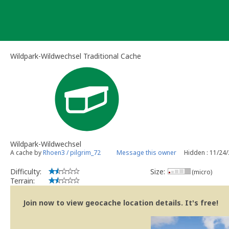
Skip
to
content
Wildpark-Wildwechsel Traditional Cache
Wildpark-Wildwechsel
A cache by
Rhoen3 / pilgrim_72
Message this owner
Hidden : 11/24
Difficulty:
Size:
(micro)
Terrain:
Join now to view geocache location details. It's free!