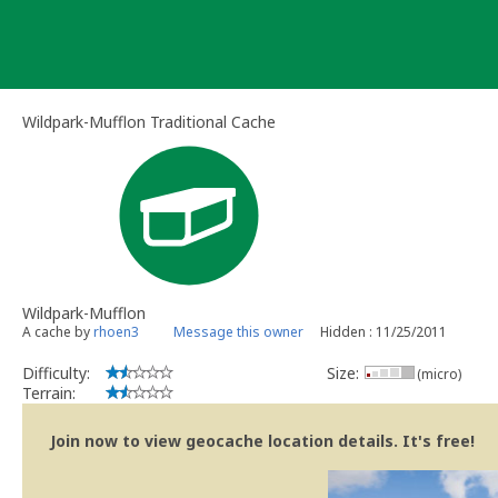
Skip
to
content
Wildpark-Mufflon Traditional Cache
Wildpark-Mufflon
A cache by
rhoen3
Message this owner
Hidden : 11/25/2011
Difficulty:
Size:
(micro)
Terrain:
Join now to view geocache location details. It's free!