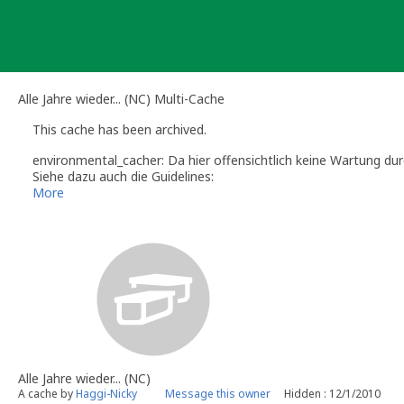
Skip
to
content
Alle Jahre wieder... (NC) Multi-Cache
This cache has been archived.
environmental_cacher: Da hier offensichtlich keine Wartung dur
Siehe dazu auch die Guidelines:
http://www.geocaching.com/about/guidelines.aspx/#cachemai
More
Diese archivierten Listings werden nicht aus dem Archiv geholt.
werden.
Bitte entferne den noch vorhandenen Geomüll.
Viele Grüße
environmental_cacher
Alle Jahre wieder... (NC)
A cache by
Haggi-Nicky
Message this owner
Hidden : 12/1/2010