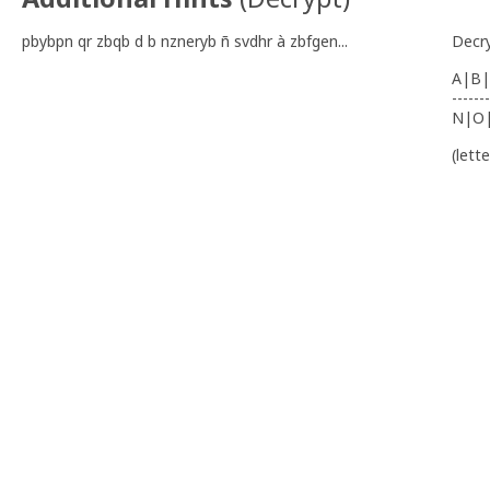
pbybpn qr zbqb d b nzneryb ñ svdhr à zbfgen...
Decr
A|B|
-------
N|O
(lett