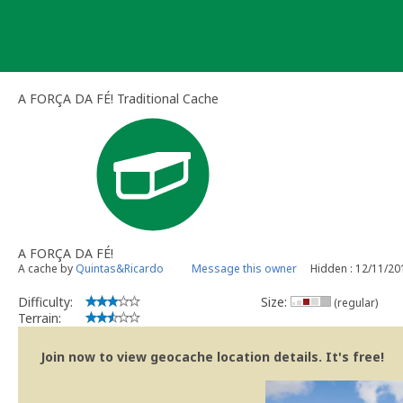
Skip
to
content
A FORÇA DA FÉ! Traditional Cache
A FORÇA DA FÉ!
A cache by
Quintas&Ricardo
Message this owner
Hidden : 12/11/20
Difficulty:
Size:
(regular)
Terrain:
Join now to view geocache location details. It's free!