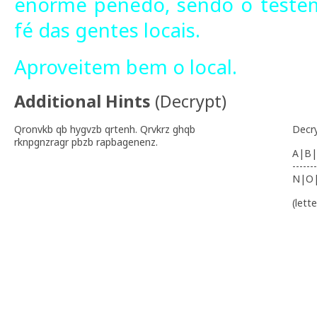
enorme penedo, sendo o teste
fé das gentes locais.
Aproveitem bem o local.
Additional Hints
(
Decrypt
)
Qronvkb qb hygvzb qrtenh. Qrvkrz ghqb
Decr
rknpgnzragr pbzb rapbagenenz.
A|B|
-------
N|O
(lett