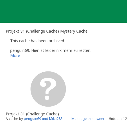
Skip
to
content
Projekt 81 (Challenge Cache) Mystery Cache
This cache has been archived.
penguin69: Hier ist leider nix mehr zu retten.
More
Projekt 81 (Challenge Cache)
A cache by
penguin69 und Mika283
Message this owner
Hidden : 1