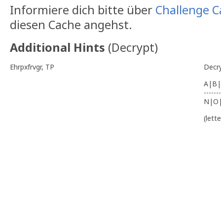
Informiere dich bitte über
Challenge C
diesen Cache angehst.
Additional Hints
(
Decrypt
)
Ehrpxfrvgr, TP
Decr
A|B|
-------
N|O
(lett