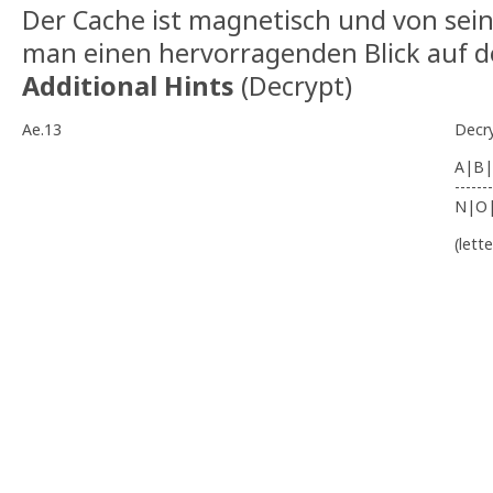
Der Cache ist magnetisch und von sei
man einen hervorragenden Blick auf d
Additional Hints
(
Decrypt
)
Ae.13
Decr
A|B|
-------
N|O
(lett