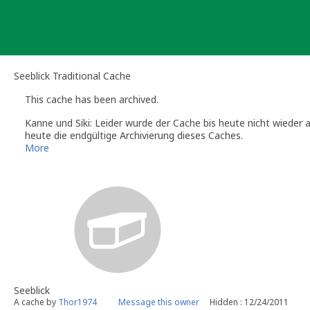
Skip
to
content
Seeblick Traditional Cache
This cache has been archived.
Kanne und Siki: Leider wurde der Cache bis heute nicht wieder 
heute die endgültige Archivierung dieses Caches.
Wenn du an dieser Stelle wieder einen Cache platzieren möchtes
More
Gruß,
Sanne
Kanne und Siki
(Official Geocaching.com Volunteer Reviewer)
Die Info-Seiten der deutschsprachigen Reviewer:
http://www.gc
Seeblick
A cache by
Thor1974
Message this owner
Hidden : 12/24/2011