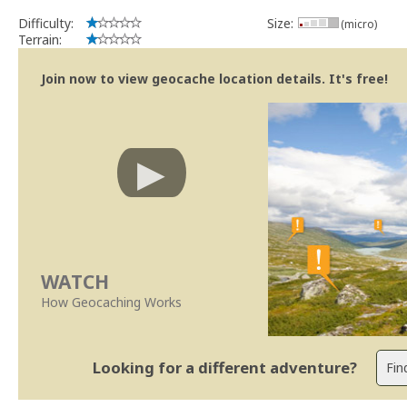
implicações que as guidelines actuais indicam.
Difficulty:
Size:
(micro)
Se no local existe algum container, por favor recolha-o a fim de 
Terrain:
Obrigado
[b] btreviewer [/b]
Join now to view geocache location details. It's free!
Geocaching.com Volunteer Cache Reviewer
[url=http://support.groundspeak.com/index.php?pg=kb.page&id=77]
WATCH
How Geocaching Works
Looking for a different adventure?