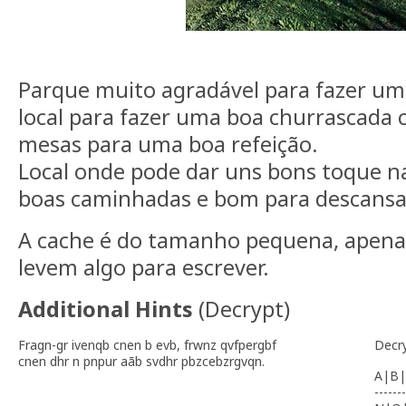
Parque muito agradável para fazer u
local para fazer uma boa churrascada c
mesas para uma boa refeição.
Local onde pode dar uns bons toque na
boas caminhadas e bom para descansa
A cache é do tamanho pequena, apen
levem algo para escrever.
Additional Hints
(
Decrypt
)
Fragn-gr ivenqb cnen b evb, frwnz qvfpergbf
Decr
cnen dhr n pnpur aãb svdhr pbzcebzrgvqn.
A|B|
-------