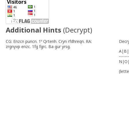
Additional Hints
(
Decrypt
)
CG: Enzcn puncn. 1º Qrtenh. Cryn rfdhreqn. RA:
Decr
zrgnyvp enzc. 1fg fgrc. Ba gur yrsg.
A|B|
-------
N|O
(lett