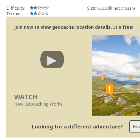
implicações que as guidelines actuais indicam.
Difficulty:
Size:
(not chosen)
Se no local existe algum container, por favor recolha-o a fim de 
Terrain:
Obrigado
[b] btreviewer [/b]
Join now to view geocache location details. It's free!
Geocaching.com Volunteer Cache Reviewer
[url=http://support.groundspeak.com/index.php?pg=kb.page&id=77]
WATCH
How Geocaching Works
Looking for a different adventure?