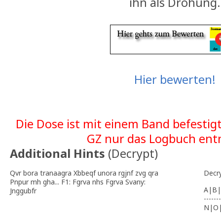
ihn als Drohung.
Hier bewerten!
Die Dose ist mit einem Band befestig
GZ nur das Logbuch en
Additional Hints
(
Decrypt
)
Qvr bora tranaagra Xbbeqf unora rgjnf zvg qra
Decr
Pnpur mh gha... F1: Fgrva nhs Fgrva Svany:
A|B|
Jnggubfr
-------
N|O