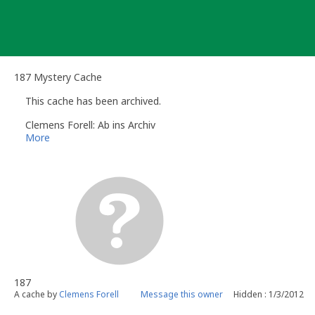
Skip
to
content
187 Mystery Cache
This cache has been archived.
Clemens Forell: Ab ins Archiv
More
187
A cache by
Clemens Forell
Message this owner
Hidden : 1/3/2012