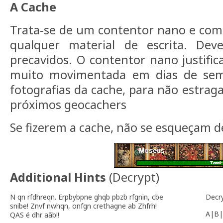
A Cache
Trata-se de um contentor nano e com
qualquer material de escrita. Deve
precavidos. O contentor nano justific
muito movimentada em dias de se
fotografias da cache, para não estrag
próximos geocachers
Se fizerem a cache, não se esqueçam de
Additional Hints
(
Decrypt
)
N qn rfdhreqn. Erpbybpne ghqb pbzb rfgnin, cbe
Decr
snibe! Znvf nwhqn, onfgn crethagne ab Zhfrh!
A|B|
QAS é dhr aãb!!
-------