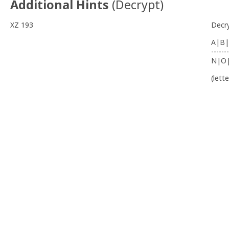
Additional Hints
(
Decrypt
)
XZ 193
Decr
A|B|
-------
N|O
(lett