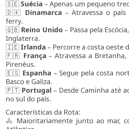
🇸🇪
Suécia
– Apenas um pequeno trech
🇩🇰
Dinamarca
– Atravessa o país e
ferry.
🇬🇧
Reino Unido
– Passa pela Escócia,
Inglaterra.
🇮🇪
Irlanda
– Percorre a costa oeste d
🇫🇷
França
– Atravessa a Bretanha, 
Pirenéus.
🇪🇸
Espanha
– Segue pela costa nort
Basco e Galiza.
🇵🇹
Portugal
– Desde Caminha até ao
no sul do país.
Características da Rota:
🚴 Maioritariamente junto ao mar, co