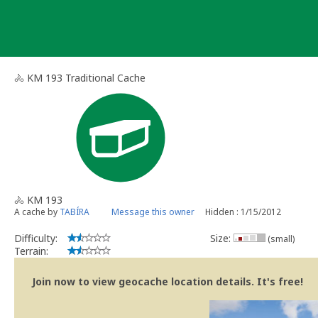
Skip
to
content
🚴 KM 193 Traditional Cache
🚴 KM 193
A cache by
TABÍRA
Message this owner
Hidden : 1/15/2012
Difficulty:
Size:
(small)
Terrain:
Join now to view geocache location details. It's free!