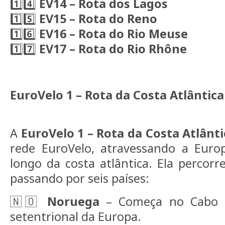
1️⃣4️⃣
EV14 – Rota dos Lagos
1️⃣5️⃣
EV15 – Rota do Reno
1️⃣6️⃣
EV16 – Rota do Rio Meuse
1️⃣7️⃣
EV17 – Rota do Rio Rhône
EuroVelo 1 – Rota da Costa Atlântica
A
EuroVelo 1 – Rota da Costa Atlânti
rede EuroVelo, atravessando a Euro
longo da costa atlântica. Ela percor
passando por seis países:
🇳🇴
Noruega
– Começa no Cabo N
setentrional da Europa.