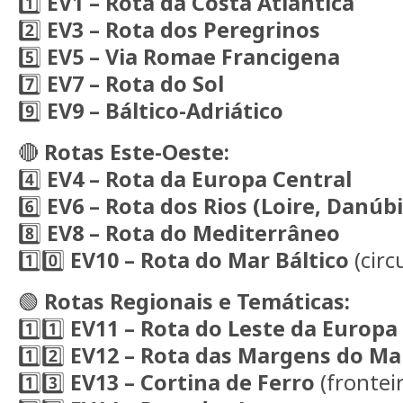
1️⃣
EV1 – Rota da Costa Atlântica
2️⃣
EV3 – Rota dos Peregrinos
5️⃣
EV5 – Via Romae Francigena
7️⃣
EV7 – Rota do Sol
9️⃣
EV9 – Báltico-Adriático
🔴
Rotas Este-Oeste:
4️⃣
EV4 – Rota da Europa Central
6️⃣
EV6 – Rota dos Rios (Loire, Danúb
8️⃣
EV8 – Rota do Mediterrâneo
1️⃣0️⃣
EV10 – Rota do Mar Báltico
(circ
🟢
Rotas Regionais e Temáticas:
1️⃣1️⃣
EV11 – Rota do Leste da Europa
1️⃣2️⃣
EV12 – Rota das Margens do Ma
1️⃣3️⃣
EV13 – Cortina de Ferro
(frontei