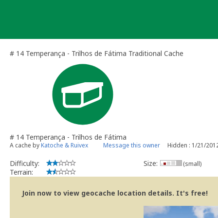
Skip
to
content
# 14 Temperança - Trilhos de Fátima Traditional Cache
# 14 Temperança - Trilhos de Fátima
A cache by
Katoche & Ruivex
Message this owner
Hidden : 1/21/201
Difficulty:
Size:
(small)
Terrain:
Join now to view geocache location details. It's free!