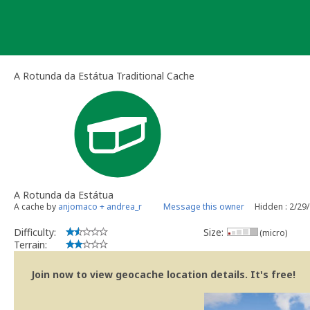
Skip
to
content
A Rotunda da Estátua Traditional Cache
A Rotunda da Estátua
A cache by
anjomaco + andrea_r
Message this owner
Hidden : 2/29
Difficulty:
Size:
(micro)
Terrain:
Join now to view geocache location details. It's free!