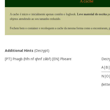
A cache
A cache é micro e inicialmente apenas contém o logbook.
Leve material de escrita
pa
objetos atendendo ao seu tamanho reduzido.
Fechem bem o container e recoloquem a cache da mesma forma como a encontraram, po
Additional Hints
(
Decrypt
)
[PT] Pnagb (hfn nf qhnf zãbf) [EN] Pbeare
Decr
A|B|
-------
N|O
(lett