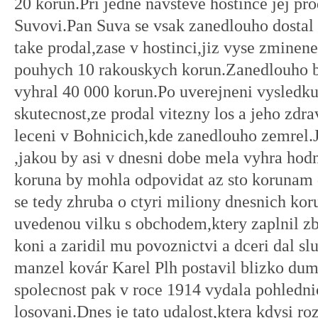
20 korun.Pri jedne navsteve hostince jej pr
Suvovi.Pan Suva se vsak zanedlouho dostal 
take prodal,zase v hostinci,jiz vyse zminen
pouhych 10 rakouskych korun.Zanedlouho by
vyhral 40 000 korun.Po uverejneni vysledk
skutecnost,ze prodal vitezny los a jeho zdra
leceni v Bohnicich,kde zanedlouho zemrel.
,jakou by asi v dnesni dobe mela vyhra ho
koruna by mohla odpovidat az sto korunam
se tedy zhruba o ctyri miliony dnesnich kor
uvedenou vilku s obchodem,ktery zaplnil z
koni a zaridil mu povoznictvi a dceri dal sl
manzel kovár Karel Plh postavil blizko dum
spolecnost pak v roce 1914 vydala pohledni
losovani.Dnes je tato udalost,ktera kdysi ro