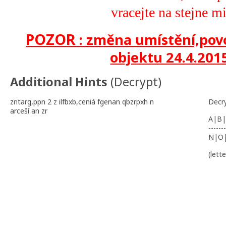
vracejte na stejne mi
POZOR
: změna umístění,pov
objektu 24.4.201
Additional Hints
(
Decrypt
)
zntarg,ppn 2 z ilfbxb,ceniá fgenan qbzrpxh n
Decr
arceší an zr
A|B|
-------
N|O
(lett