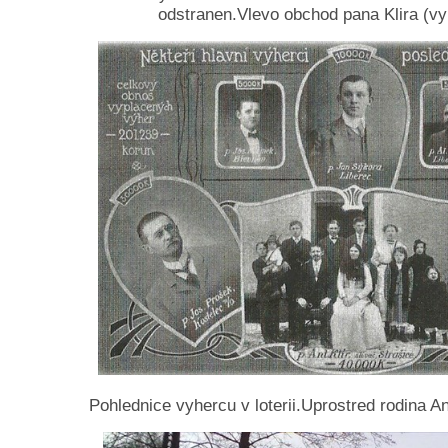
odstranen.Vlevo obchod pana Klira (vyh
Pohlednice vyhercu v loterii.Uprostred rodina An