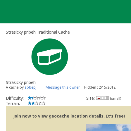
Skip
to
content
Strasicky pribeh Traditional Cache
Strasicky pribeh
A cache by
abbepj
Message this owner
Hidden : 2/15/2012
Difficulty:
Size:
(small)
Terrain:
Join now to view geocache location details. It's free!