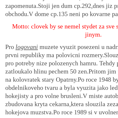
zapomenuta.Stoji jen dum cp.292,dnes jiz p
obchodu.V dome cp.135 neni po kovarne pa
Motto:
clovek by se nemel stydet za sve st
jinym.
Pro
logovani
muzete vyuzit posezeni u nadrz
prvni republiky ma polovicni rozmery.Slouz
pro potreby nize polozenych hamru. Tehdy 
zatloukalo hlinu pechem 50 zen.Pritom jim 
na kolovratek stary Opatrny.Po roce 1948 b
obdelnikoveho tvaru a byla vyuzita jako led
hokejisty a pro volne brusleni.V miste auto
zbudovana kryta cekarna,ktera slouzila zeza
hokejova muzstva.Po roce 1989 si v uvolnen