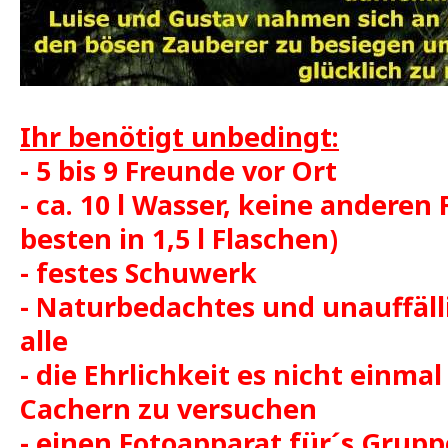
Ihr benötigt unbedingt:
- 5 bis 9 Freunde vor Ort
- ca. 10 l Wasser, keine anderen
besten in 1,5 l Flaschen)
- festes Schuwerk
- Naturbedachtes und unauffäll
alle
- die Ehrlichkeit es nicht einmal
Cachern zu versuchen
- einen Fotoapparat für´s Grup