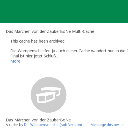
Skip
to
content
Das Märchen von der ZauberBoNe Multi-Cache
This cache has been archived.
Die Wampenschleifer: Ja auch dieser Cache wandert nun in die C
Final ist hier jetzt Schluß .
Vielen Dank an alle Cacher die hier Zeit und auch 123 Fav Poin
More
Wir freuen uns euch bei neuen Projekten begrüßen zu dürfen :)
Das Märchen von der ZauberBoNe
A cache by
Die Wampenschleifer (soft Version)
Message this owner