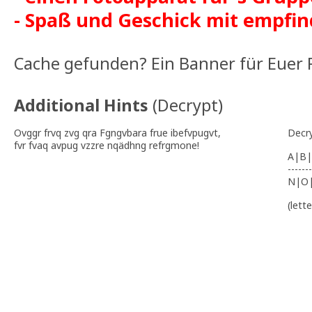
- Spaß und Geschick mit empfin
Cache gefunden? Ein Banner für Euer P
Additional Hints
(
Decrypt
)
Ovggr frvq zvg qra Fgngvbara frue ibefvpugvt,
Decr
fvr fvaq avpug vzzre nqädhng refrgmone!
A|B|
-------
N|O
(lett