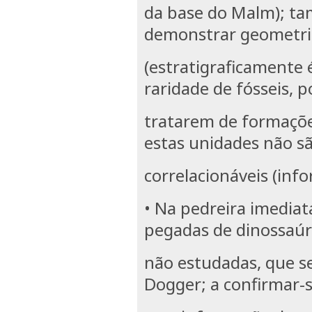
da base do Malm); ta
demonstrar geometr
(estratigraficamente 
raridade de fósseis, p
tratarem de formaçõe
estas unidades não s
correlacionáveis (inf
• Na pedreira imedia
pegadas de dinossaúr
não estudadas, que s
Dogger; a confirmar-