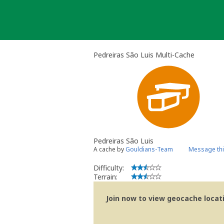
Skip
to
content
Pedreiras São Luis Multi-Cache
Pedreiras São Luis
A cache by
Gouldians-Team
Message th
Difficulty:
Terrain:
Join now to view geocache locatio