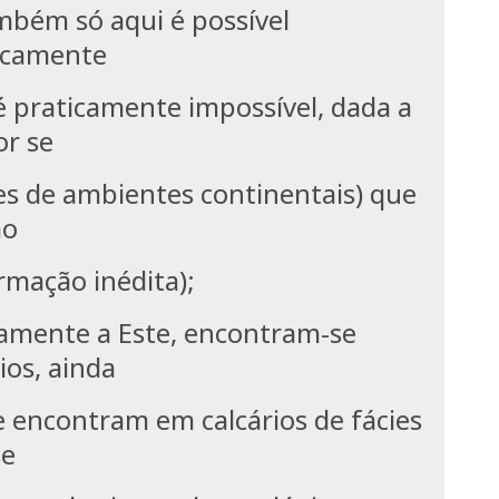
mbém só aqui é possível
icamente
é praticamente impossível, dada a
or se
s de ambientes continentais) que
ão
ormação inédita);
tamente a Este, encontram-se
ios, ainda
e encontram em calcários de fácies
se