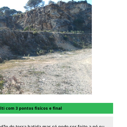
ti com 3 pontos fisícos e final
dão de terra batida mas só pode ser feito a pé ou