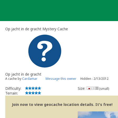
Skip
to
content
Op jacht in de gracht Mystery Cache
Op jacht in de gracht
A cache by
Cardamar
Message this owner
Hidden : 2/13/2012
Difficulty:
Size:
(small)
Terrain:
Join now to view geocache location details. It's free!