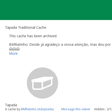
Skip
to
content
Tapada Traditional Cache
This cache has been archived.
BMRatinho: Desde já agradeço a vossa atenção, mas dou por fi
🤗🤗🤗
Saudações GeoAlentejanas
More
O MELHOR DO ALENTEJO ESTÁ ESCONDIDO EM...
WWW.GEOALENTEJO.COM
Tapada
A cache by
BMRatinho (Adoptada)
Message this owner
Hidden : 2/