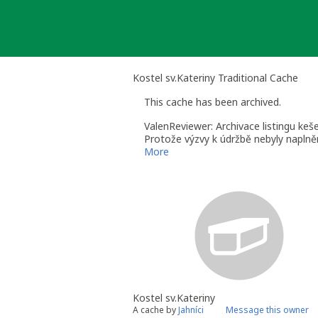
Skip
to
content
Kostel sv.Kateriny Traditional Cache
This cache has been archived.
ValenReviewer: Archivace listingu keš
Protože výzvy k údržbě nebyly naplněn
údržbu, již nelze odarchivovat.
More
Valen Reviewer - Reviewer pro ČR
Kostel sv.Kateriny
A cache by
Jahníci
Message this owner