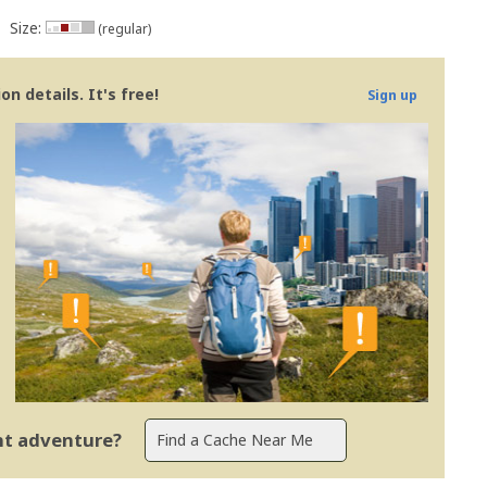
Size:
(regular)
n details. It's free!
Sign up
ent adventure?