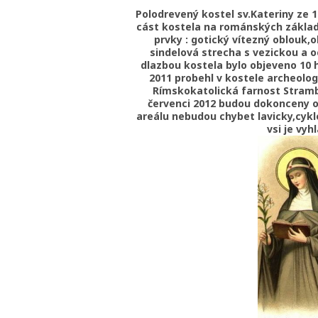
Polodrevený kostel sv.Kateriny ze 1
cást kostela na románských základ
prvky : gotický vítezný oblouk
sindelová strecha s vezickou a 
dlazbou kostela bylo objeveno 10 
2011 probehl v kostele archeolo
Rímskokatolická farnost Strambe
červenci 2012 budou dokonceny op
areálu nebudou chybet lavicky,cyklo
vsi je vyh