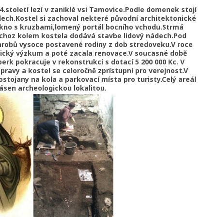
4.století lezí v zaniklé vsi Tamovice.Podle domenek stojí
ech.Kostel si zachoval nekteré původní architektonické
,okno s kruzbami,lomený portál bocního vchodu.Strmá
ochoz kolem kostela dodává stavbe lidový nádech.Pod
hrobů vysoce postavené rodiny z dob stredoveku.V roce
gický výzkum a poté zacala renovace.V soucasné době
rk pokracuje v rekonstrukci s dotací 5 200 000 Kc. V
ravy a kostel se celoročně zprístupní pro verejnost.V
stojany na kola a parkovací místa pro turisty.Celý areál
lásen archeologickou lokalitou.