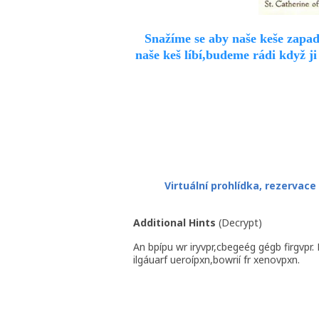
Snažíme se aby naše keše zapad
naše keš líbí,budeme rádi když 
Virtuální prohlídka, rezervace
Additional Hints
(
Decrypt
)
An bpípu wr iryvpr,cbegeég gégb firgvpr
ilgáuarf ueroípxn,bowrií fr xenovpxn.