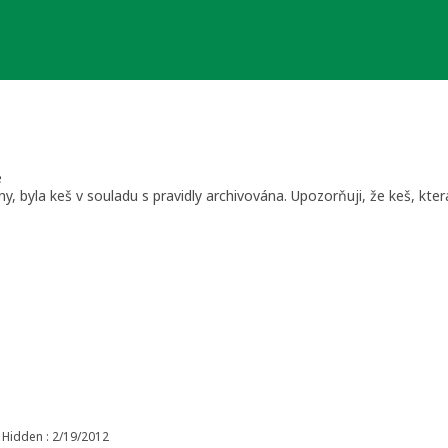
e
y, byla keš v souladu s pravidly archivována. Upozorňuji, že keš, kt
Hidden : 2/19/2012