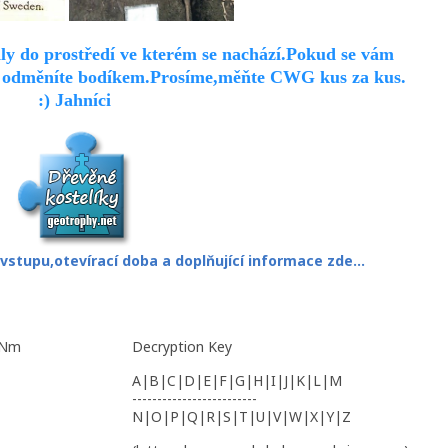
ly do prostředí ve kterém se nachází.Pokud se vám
ji odměníte bodíkem.Prosíme,měňte CWG kus za kus.
:) Jahníci
 vstupu,otevírací doba a doplňující informace zde...
. Nm
Decryption Key
A|B|C|D|E|F|G|H|I|J|K|L|M
-------------------------
N|O|P|Q|R|S|T|U|V|W|X|Y|Z