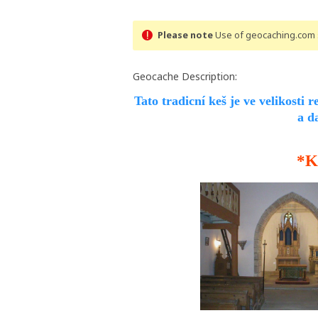
Please note
Use of geocaching.com s
Geocache Description:
Tato tradicní keš je ve velikost
a d
*K