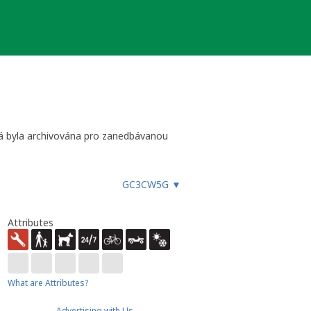
erá byla archivována pro zanedbávanou
GC3CW5G
▼
Attributes
What are Attributes?
Advertising with Us