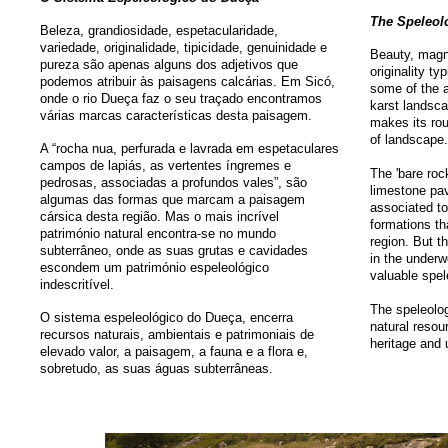
The Speleol
Beleza, grandiosidade, espetacularidade,
variedade, originalidade, tipicidade, genuinidade e
Beauty,
magn
pureza são apenas alguns dos adjetivos que
originality
typ
podemos atribuir às paisagens calcárias. Em Sicó,
some of the
onde o rio Dueça faz o seu traçado encontramos
karst
landsc
várias marcas características desta paisagem.
makes
its ro
of landscape
.
A “rocha nua, perfurada e lavrada em espetaculares
campos de lapiás, as vertentes íngremes e
The
'
bare ro
pedrosas, associadas a profundos vales”, são
limestone p
algumas das formas que marcam a paisagem
associated to
cársica desta região. Mas o mais incrível
formations
th
património natural encontra-se no mundo
region
.
But t
subterrâneo, onde as suas grutas e cavidades
in the
underw
escondem um património espeleológico
valuable
spel
indescritível.
The
speleolo
O sistema espeleológico do Dueça, encerra
natural resou
recursos naturais, ambientais e patrimoniais de
heritage and
elevado valor, a paisagem, a fauna e a flora e,
sobretudo, as suas águas subterrâneas.