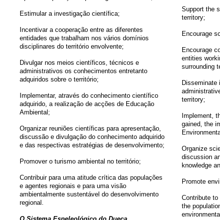
Support the
s
Estimular a investigação científica;
territory
;
Incentivar a cooperação entre as diferentes
Encourage
sc
entidades que trabalham nos vários domínios
disciplinares do território envolvente;
Encourage co
entities
worki
Divulgar nos meios científicos, técnicos e
surrounding te
administrativos os conhecimentos entretanto
adquiridos sobre o território;
Disseminate
administrativ
Implementar, através do conhecimento científico
territory
;
adquirido, a realização de acções de Educação
Ambiental;
Implement
,
t
gained
, the
i
Organizar reuniões científicas para apresentação,
Environmenta
discussão e divulgação do conhecimento adquirido
e das respectivas estratégias de desenvolvimento;
Organize
sci
discussion
a
Promover o turismo ambiental no território;
knowledge
an
Contribuir para uma atitude crítica das populações
Promote
envi
e agentes regionais e para uma visão
ambientalmente sustentável do desenvolvimento
Contribute to
regional.
the populatio
environmenta
O Sistema Espeleológico do Dueça