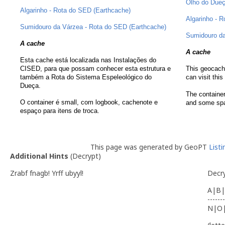
Olho do Dueç
Algarinho - Rota do SED (Earthcache)
Algarinho - 
Sumidouro da Várzea - Rota do SED (Earthcache)
Sumidouro da
A cache
A cache
Esta cache está localizada nas Instalações do
CISED, para que possam conhecer esta estrutura e
This geocache
também a Rota do Sistema Espeleológico do
can visit this
Dueça.
The container
O container é small, com logbook, cachenote e
and some spa
espaço para itens de troca.
This page was generated by GeoPT
List
Additional Hints
(
Decrypt
)
Zrabf fnagb! Yrff ubyyl!
Decr
A|B|
-------
N|O