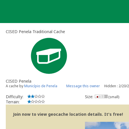
Skip
to
content
CISED Penela Traditional Cache
CISED Penela
A cache by
Município de Penela
Message this owner
Hidden : 2/20/
Difficulty:
Size:
(small)
Terrain:
Join now to view geocache location details. It's free!