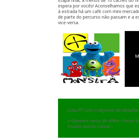
Etapa final, a menos de 10 caches do fim
espera por vocês! Aconselhamos que est
à estrada há um café com mini-mercado) 
de parte do percurso não passam e a e
vice-versa.
M
Uma PT com o objetivo de desafiar
a fazerem cerca de 40km cheios de
muitas outras coisas...