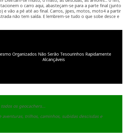
! Divirtam-se muito, o mato, as descidas, as árvores... o fim,
acionem o carro aqui, abasteçam-se para a parte final (junto
e vão a pé até ao final. Carros, jipes, motos, moto4 a partir
strada não tem saída. E lembrem-se tudo o que sobe desce e
esmo Organizados Não Serão Tesourinhos Rapidamente
Alcançáveis
 todos os geocachers...
 aventuras, trilhos, caminhos, subidas descisdas e