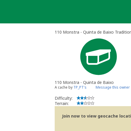
Skip
to
content
110 Monstra - Quinta de Baixo Traditio
110 Monstra - Quinta de Baixo
A cache by
TP_PT's
Message this owner
Difficulty:
Terrain:
Join now to view geocache locatio