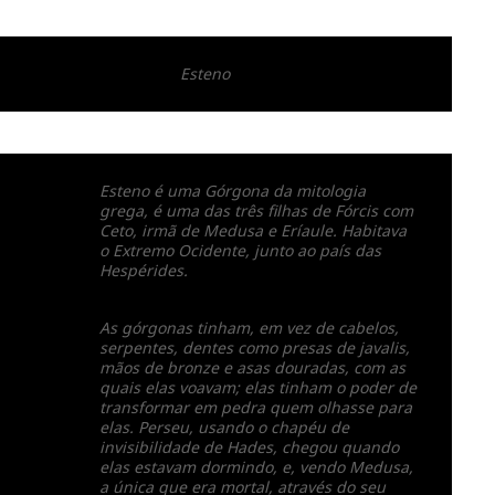
Esteno
Esteno é uma Górgona da mitologia
grega, é uma das três filhas de Fórcis com
Ceto, irmã de Medusa e Eríaule. Habitava
o Extremo Ocidente, junto ao país das
Hespérides.
As górgonas tinham, em vez de cabelos,
serpentes, dentes como presas de javalis,
mãos de bronze e asas douradas, com as
quais elas voavam; elas tinham o poder de
transformar em pedra quem olhasse para
elas. Perseu, usando o chapéu de
invisibilidade de Hades, chegou quando
elas estavam dormindo, e, vendo Medusa,
a única que era mortal, através do seu