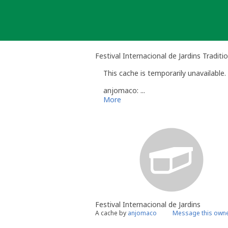
Skip
to
content
Festival Internacional de Jardins Traditi
This cache is temporarily unavailable.
anjomaco: ...
More
Festival Internacional de Jardins
A cache by
anjomaco
Message this own