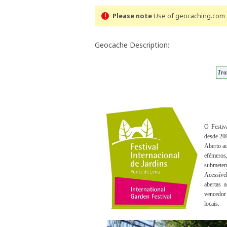
Please note
Use of geocaching.com s
Geocache Description:
Tra
O Festiv
desde 20
Aberto ao
efémeros
submetem 
Acessíve
abertas 
vencedor 
locais.