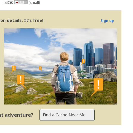
Size:
(small)
n details. It's free!
Sign up
ent adventure?