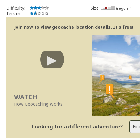
implicações que as guidelines actuais indicam.
Difficulty:
Size:
(regular)
Se no local existe algum container, por favor recolha-o a fim de 
Terrain:
Obrigado
[b] btreviewer [/b]
Join now to view geocache location details. It's free!
Geocaching.com Volunteer Cache Reviewer
[url=http://support.groundspeak.com/index.php?pg=kb.page&id=77]
WATCH
How Geocaching Works
Looking for a different adventure?