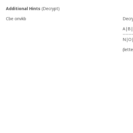
Additional Hints
(
Decrypt
)
Cbe onvkb
Decr
A|B|
-------
N|O
(lett