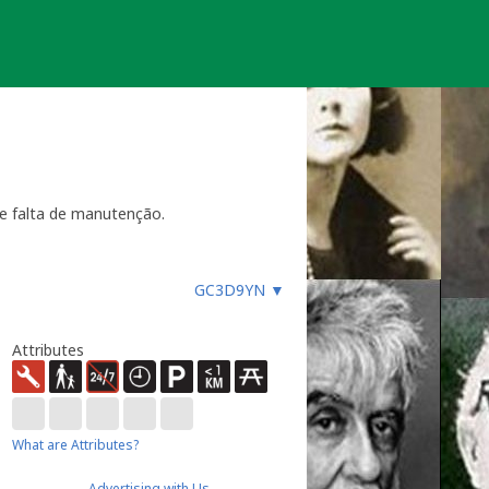
e falta de manutenção.
GC3D9YN
▼
ara funcionar, especialmente
es, etc.), ou faz um registo
ue não devem procurar a
Attributes
almente até 4 semanas
- dentro
ão necessária ou estiver
ocache.
er).
What are Attributes?
 Caso submeta uma nova será tido em
Advertising with Us