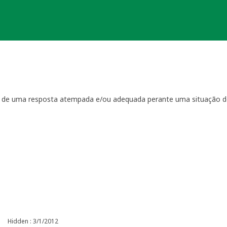
ta de uma resposta atempada e/ou adequada perante uma situação d
ientação
que regulam a manutenção das geocaches:
por visitas à localização física.
casionais à sua geocache para assegurar que está tudo em ordem p
ma com a geocache (desaparecimento, estrago, humidade/infiltraçõ
ive temporariamente a sua geocache para que os outros saibam q
o o problema. É-lhe concedido um período razoável de tempo -
ger
o da sua geocache. Se a geocache não estiver a receber a manutenç
r um longo período de tempo, poderemos arquivar a página da ge
e por favor recolha-o a fim de evitar que se torne lixo (geolitt
 falta de manutenção a sua geocache não poderá ser desarquivada.
e manutenção.
Hidden : 3/1/2012