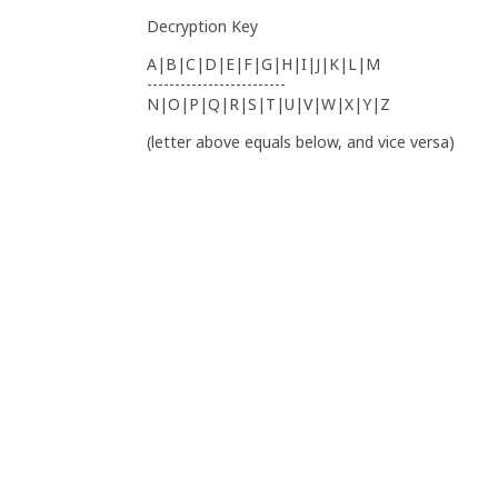
Decryption Key
A|B|C|D|E|F|G|H|I|J|K|L|M
-------------------------
N|O|P|Q|R|S|T|U|V|W|X|Y|Z
(letter above equals below, and vice versa)