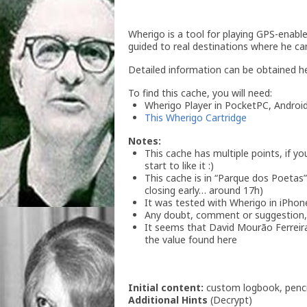
Wherigo is a tool for playing GPS-enable
guided to real destinations where he can
Detailed information can be obtained 
To find this cache, you will need:
Wherigo Player in PocketPC, Androi
This Wherigo Cartridge
Notes:
This cache has multiple points, if you 
start to like it :)
This cache is in “Parque dos Poetas” 
closing early… around 17h)
It was tested with Wherigo in iPho
Any doubt, comment or suggestion,
It seems that David Mourão Ferreira
the value found here
Initial content:
custom logbook, pencil
Additional Hints
(
Decrypt
)