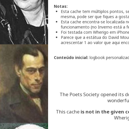
Notas:
Esta cache tem múltiplos pontos, se
mesma, pode ser que fiques a gostar
Esta cache encontra-se localizada n
funcionamento (no Inverno está a fe
Foi testada com Wherigo em iPhon
Parece que a estátua do David Mour
acrescentar 1 ao valor que aqui enc
Conteúdo inicial:
logbook personalizado
The Poets Society opened its do
wonderful 
This cache
is not in the given 
Wherig