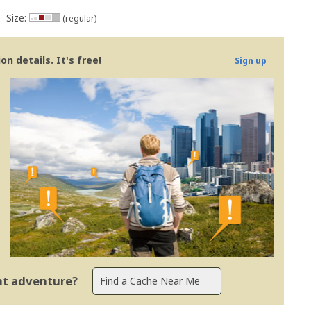
Size:
(regular)
n details. It's free!
Sign up
ent adventure?