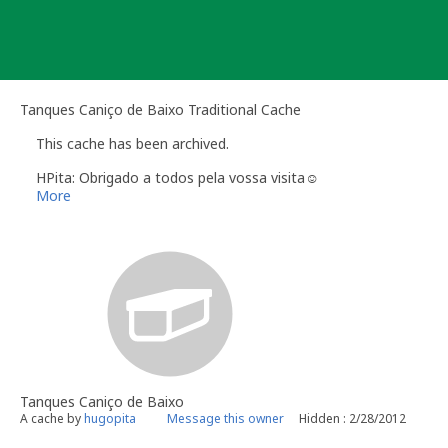
Skip
to
content
Tanques Caniço de Baixo Traditional Cache
This cache has been archived.
HPita: Obrigado a todos pela vossa visita☺
More
Tanques Caniço de Baixo
A cache by
hugopita
Message this owner
Hidden : 2/28/2012