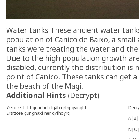
Water tanks These ancient water tank
population of Canico de Baixo, a small
tanks were treating the water and then
Due to the high population growth are
disabled, currently the distribution i
point of Canico. These tanks can get a
the beach of the Magi.
Additional Hints
(
Decrypt
)
Yrzoerz-fr bf gnadhrf rfgãb qrfnpgvinqbf
Decr
Erzrzore gur gnaxf ner qvfnoyrq
A|B|
-------
N|O