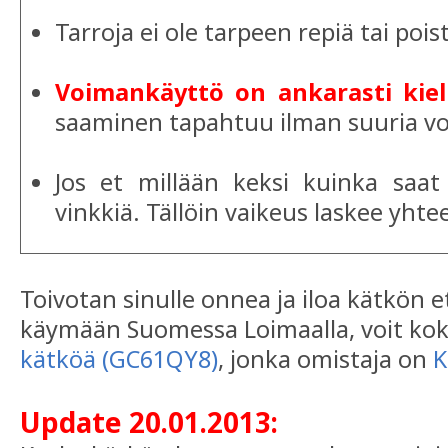
Tarroja ei ole tarpeen repiä tai pois
Voimankäyttö on ankarasti kiell
saaminen tapahtuu ilman suuria v
Jos et millään keksi kuinka saat
vinkkiä. Tällöin vaikeus laskee yhte
Toivotan sinulle onnea ja iloa kätkön e
käymään Suomessa Loimaalla, voit kok
kätköä (GC61QY8)
, jonka omistaja on
K
Update 20.01.2013: