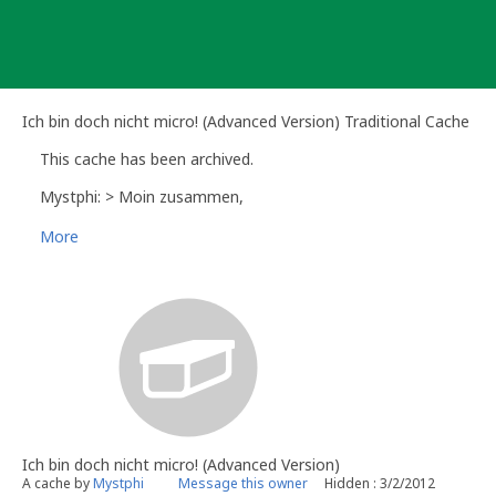
Skip
to
content
Ich bin doch nicht micro! (Advanced Version) Traditional Cache
This cache has been archived.
Mystphi: > Moin zusammen,
More
Borsti2255 hat leider Recht - die Veränderung im Zentr
Cache. Das Versteck inkl. aller Mechanik und auch dem 
Damit ist nun auch für diesen "nicht micro" nach knapp zehn
Vielen Dank für die zahlreichen Besuche, Logs und netten
P!X3L
Ich bin doch nicht micro! (Advanced Version)
A cache by
Mystphi
Message this owner
Hidden : 3/2/2012