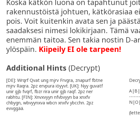
Koska kätkön luona on tapahtunut joi
rakennustöistä johtuen, kätkörasiaa 
pois. Voit kuitenkin avata sen ja päästä
saadaksesi nimesi lokikirjaan. Tämä va
enemmän taitoa. Sen takia nostin D-ar
ylöspäin.
Kiipeily EI ole tarpeen!
Additional Hints
(
Decrypt
)
[DE]: Wrqrf Qvat ung mjrv Frvgra, znapurf fbtne
Decr
mjrv Raqra. 2pz ervpura iöyyvt. [UK]: Nyy guvatf
A|B|
unir gjb fvqrf, fbzr rira unir gjb raqf. 2pz ner
-------
rabhtu. [FIN]: Xnvxvyyn nfvbvyyn ba xnxfv
N|O
chbygn, wbvyynxva wbcn xnxfv ybcchn. 2pz
evvggää.
(lett