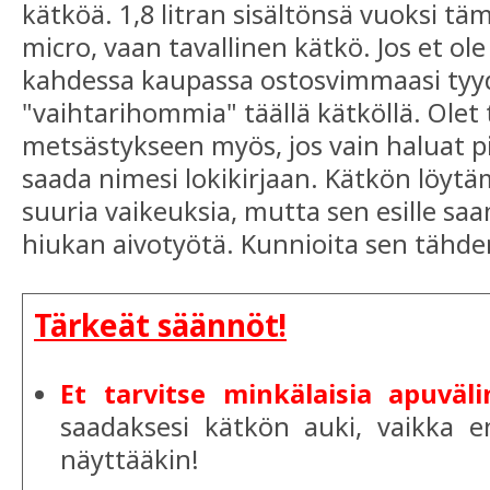
kätköä. 1,8 litran sisältönsä vuoksi tä
micro, vaan tavallinen kätkö. Jos et ole
kahdessa kaupassa ostosvimmaasi tyyd
"vaihtarihommia" täällä kätköllä. Olet t
metsästykseen myös, jos vain haluat p
saada nimesi lokikirjaan. Kätkön löytä
suuria vaikeuksia, mutta sen esille saa
hiukan aivotyötä. Kunnioita sen tähde
Tärkeät säännöt!
Et tarvitse minkälaisia apuväli
saadaksesi kätkön auki, vaikka ens
näyttääkin!