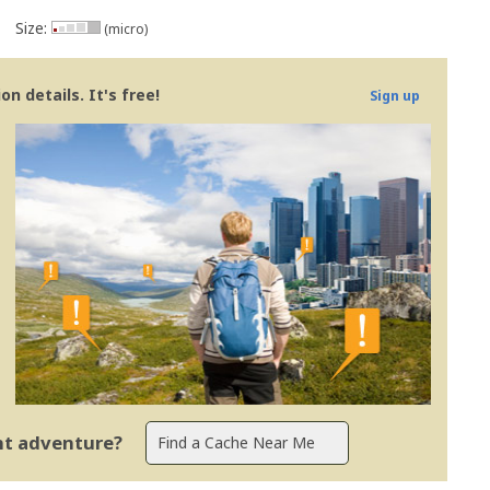
Size:
(micro)
is rápidas
s - Portugal
n details. It's free!
Sign up
ent adventure?