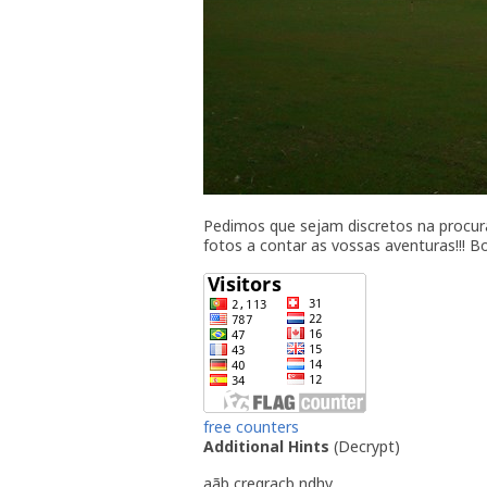
Pedimos que sejam discretos na procur
fotos a contar as vossas aventuras!!! B
free counters
Additional Hints
(
Decrypt
)
aãb cregraçb ndhv...