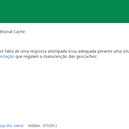
itional Cache
 por falta de uma resposta atempada e/ou adequada perante uma sit
ientação
que regulam a manutenção das geocaches:
por visitas à localização física.
casionais à sua geocache para assegurar que está tudo em ordem p
ma com a geocache (desaparecimento, estrago, humidade/infiltraçõ
ive temporariamente a sua geocache para que os outros saibam q
o o problema. É-lhe concedido um período razoável de tempo -
ger
o da sua geocache. Se a geocache não estiver a receber a manutenç
r um longo período de tempo, poderemos arquivar a página da ge
e por favor recolha-o a fim de evitar que se torne lixo (geolitt
 falta de manutenção a sua geocache não poderá ser desarquivada.
e manutenção.
ge this owner
Hidden : 3/7/2012