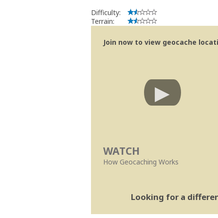
Bitaro
Community Volunteer Reviewer
Difficulty:
Centro de Ajuda
Terrain:
Trabalhar com o Revisor/Revisões ma
Linhas Orientação
|
Políticas Regionai
Join now to view geocache locatio
WATCH
How Geocaching Works
Looking for a differ