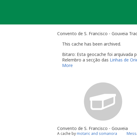
Skip
to
content
Convento de S. Francisco - Gouveia Trad
This cache has been archived.
Bitaro: Esta geocache foi arquivada
Relembro a secção das
Linhas de Or
More
O dono da geocache é responsável 
Você é responsável por visitas o
quando alguém reporta um proble
"Precisa de Manutenção". Desact
geocache até que tenha resolvid
do qual deverá verificar o estad
temporariamente desactivada po
Se no local existe algum recipient
Uma vez que se trata de um caso de
conta este arquivamento por falta d
Convento de S. Francisco - Gouveia
Obrigado pela compreensão,
A cache by
motaric and somanora
Messa